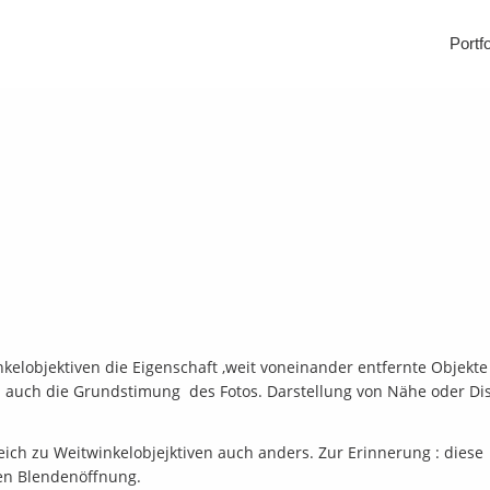
Portfo
Arra
Food
Pro
Fir
Port
elobjektiven die Eigenschaft ,weit voneinander entfernte Objekte
Ich 
ich auch die Grundstimung des Fotos. Darstellung von Nähe oder D
Rep
gleich zu Weitwinkelobjejktiven auch anders. Zur Erinnerung : dies
Arch
en Blendenöffnung.