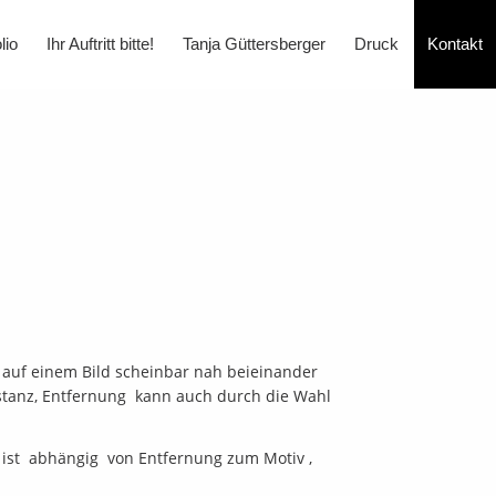
lio
Ihr Auftritt bitte!
Tanja Güttersberger
Druck
Kontakt
ngierte Produktfotografie
 & Drink, Stilllifes
duktfotos für Web und Kataloge
menstories & Reportagen
raits
 auf einem Bild scheinbar nah beieinander
Du er Sie ... Portrait Mix
istanz, Entfernung kann auch durch die Wahl
rografien
e ist abhängig von Entfernung zum Motiv ,
itektur