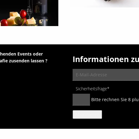
ehenden Events oder
Informationen z
fie zusenden lassen ?
E-
Mail-
Adresse
Pflichtfeld
Sicherheitsfrage
*
Bitte rechnen Sie 8 plu
Abonnieren