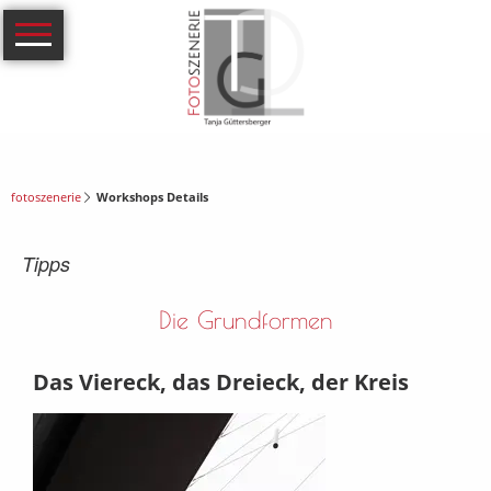
Navigation
Portfolio
überspringen
Arrangierte
Produktfotografie
Food &
fotoszenerie
Workshops Details
Drink,
Tipps
Stilllifes
Die Grundformen
Produktfotos
Das Viereck, das Dreieck, der Kreis
für Web
und
Kataloge