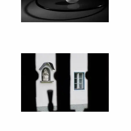
Auftritt
bitte!
Tanja
Güttersberger
Druck
Kontakt