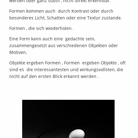
werden oder ganz subtil , nicht direkt erkennbar.
Reprografien
Formen kommen auch durch Kontrast oder durch
Architektur
besonderes Licht, Schatten oder eine Textur zustande.
Formen , die sich wiederholen.
Virtuelle
Eine Form kann auch eine gedachte sein,
Touren
zusammengesetzt aus verschiedenen Objekten oder
Motiven.
&
Objekte ergeben Formen , Formen ergeben Objekte , oft
sind es die interessantesten und wirkungsvollsten, die
Panoramen
nicht auf den ersten Blick erkannt werden .
Workshops
www.medien-
it.at
Ihr