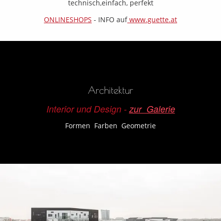
technisch,einfach, perfekt
ONLINESHOPS
- INFO auf
www.guette.at
Architektur
Interior und Design -
zur Galerie
Formen Farben Geometrie