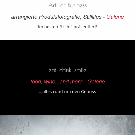
Reprografien
Art for Business
arrangierte Produktfotografie, Stilllifes -
Galerie
Architektur
Im besten "Licht“ präsentiert!
Virtuelle
Touren
&
eat, drink, smile
Panoramen
food, wine...and more - Galerie
Workshops
...alles rund um den Genuss
www.medien-
it.at
Ihr