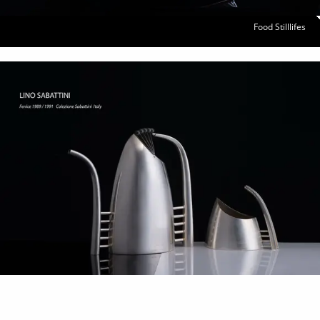
Food Stilllifes
Firmenstories
&
Reportagen
Portraits
Ich Du
er Sie
...
Portrait
Mix