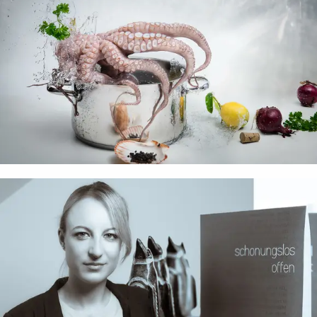
Auftritt
bitte!
Tanja
Güttersberger
Druck
Kontakt