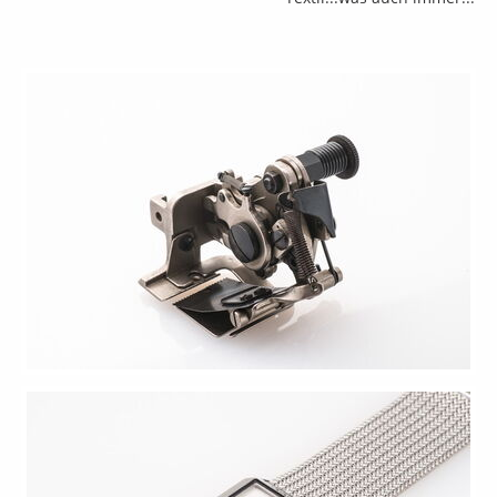
Firmenstories
&
Reportagen
Portraits
Ich Du
er Sie
...
Portrait
Mix