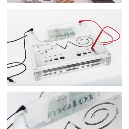
Auftritt
bitte!
Tanja
Güttersberger
Druck
Kontakt