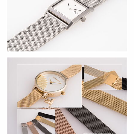
Reprografien
Architektur
Virtuelle
Touren
&
Panoramen
Workshops
www.medien-
it.at
Ihr