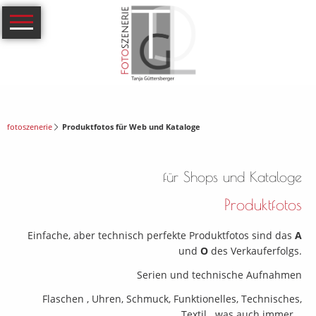
Navigation
Portfolio
überspringen
Arrangierte
Produktfotografie
Food &
fotoszenerie
Produktfotos für Web und Kataloge
Drink,
für Shops und Kataloge
Stilllifes
Produktfotos
Produktfotos
Einfache, aber technisch perfekte Produktfotos sind das
A
und
O
des Verkauferfolgs.
für Web
Serien und technische Aufnahmen
und
Flaschen , Uhren, Schmuck, Funktionelles, Technisches,
Textil...was auch immer...
Kataloge